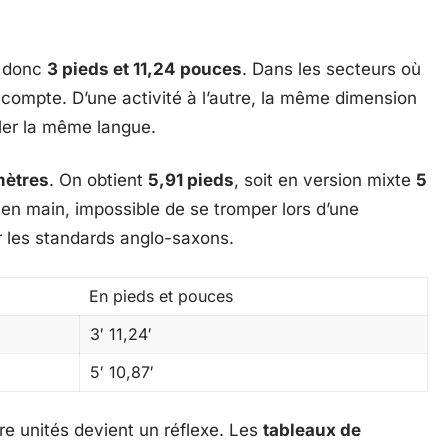
t donc
3 pieds et 11,24 pouces
. Dans les secteurs où
compte. D’une activité à l’autre, la même dimension
rler la même langue.
mètres
. On obtient
5,91 pieds
, soit en version mixte
5
 en main, impossible de se tromper lors d’une
r les standards anglo-saxons.
En pieds et pouces
3′ 11,24′
5′ 10,87′
re unités devient un réflexe. Les
tableaux de